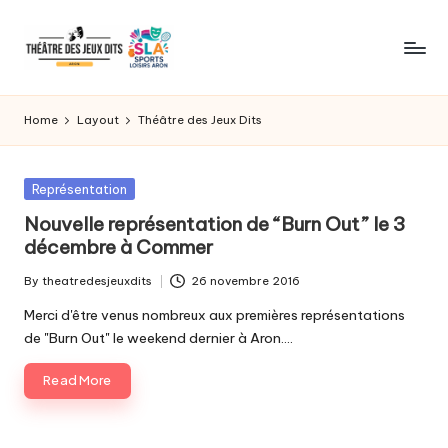
Skip
to
WordPress
content
Template
Home
Layout
Théâtre des Jeux Dits
Site
for
General
Posted
Représentation
News,
in
Nouvelle représentation de “Burn Out” le 3
Flash
décembre à Commer
News,
Headlines
By
theatredesjeuxdits
26 novembre 2016
Posted
by
Merci d'être venus nombreux aux premières représentations
de "Burn Out" le weekend dernier à Aron.…
Read More