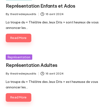
in
Représentation Enfants et Ados
By
theatredesjeuxdits
16 avril 2024
Posted
by
La troupe du « Théâtre des Jeux Dits » sont heureux de vous
annoncer les…
Read More
Posted
Représentation
in
Représentation Adultes
By
theatredesjeuxdits
16 avril 2024
Posted
by
La troupe du « Théâtre des Jeux Dits » est heureuse de vous
annoncer les…
Read More