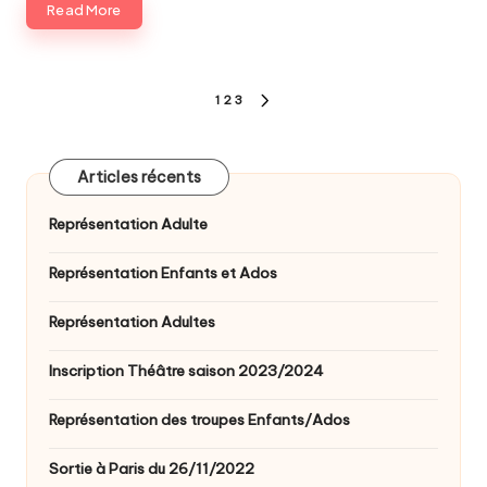
Read More
Pagination
1
2
3
NEXT
des
PAGE
publications
Articles récents
Représentation Adulte
Représentation Enfants et Ados
Représentation Adultes
Inscription Théâtre saison 2023/2024
Représentation des troupes Enfants/Ados
Sortie à Paris du 26/11/2022