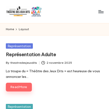
Skip
to
WordPress
content
Template
Home
Layout
Site
for
General
Posted
Représentation
News,
in
Représentation Adulte
Flash
News,
By
theatredesjeuxdits
2 novembre 2025
Headlines
Posted
by
La troupe du « Théâtre des Jeux Dits » est heureuse de vous
annoncer les…
Read More
Posted
Représentation