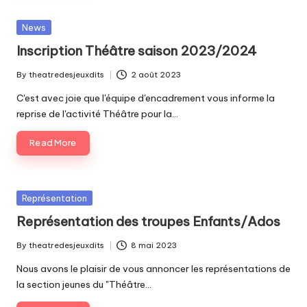
Posted
News
in
Inscription Théâtre saison 2023/2024
By
theatredesjeuxdits
2 août 2023
Posted
by
C'est avec joie que l'équipe d'encadrement vous informe la
reprise de l'activité Théâtre pour la…
Read More
Posted
Représentation
in
Représentation des troupes Enfants/Ados
By
theatredesjeuxdits
8 mai 2023
Posted
by
Nous avons le plaisir de vous annoncer les représentations de
la section jeunes du "Théâtre…