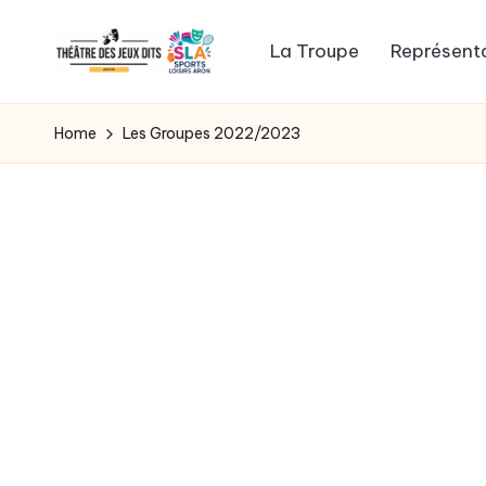
La Troupe
Représent
Skip
to
WordPress
content
Template
Home
Les Groupes 2022/2023
Site
for
General
News,
Flash
News,
Headlines