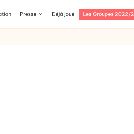
ation
Presse
Déjà joué
Les Groupes 2022/