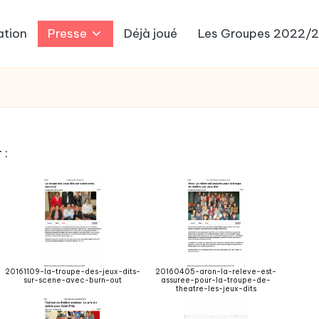
ation
Presse
Déjà joué
Les Groupes 2022/
 :
20161109-la-troupe-des-jeux-dits-
20160405-aron-la-releve-est-
sur-scene-avec-burn-out
assuree-pour-la-troupe-de-
theatre-les-jeux-dits