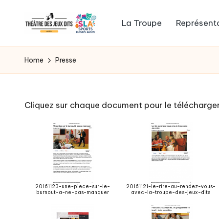
La Troupe
Représent
Skip
to
WordPress
content
Template
Home
Presse
Site
for
General
Cliquez sur chaque document pour le télécharger
News,
Flash
News,
Headlines
20161123-une-piece-sur-le-
20161121-le-rire-au-rendez-vous-
burnout-a-ne-pas-manquer
avec-la-troupe-des-jeux-dits