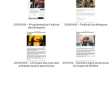
20150416 – Programmation Festival
20150416 – Festival Les Arlequins
des Arlequins
20140324 – La troupe des Jeux dits
20121112 – Dernière ligne droite pour
présente quatre spectacles
la troupe de théâtre