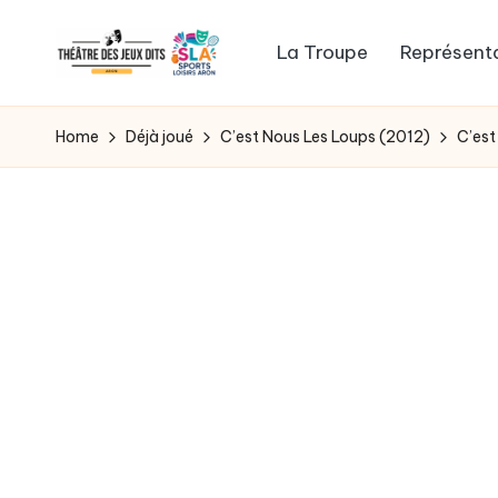
La Troupe
Représent
Skip
to
WordPress
content
Template
Home
Déjà joué
C’est Nous Les Loups (2012)
C’est
Site
for
General
News,
Flash
News,
Headlines