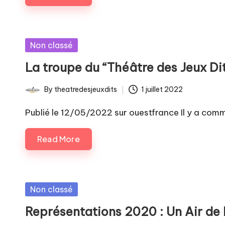
Posted
Non classé
in
La troupe du “Théâtre des Jeux Dit
By
theatredesjeuxdits
1 juillet 2022
Posted
by
Publié le 12/05/2022 sur ouestfrance Il y a comm
Read More
Posted
Non classé
in
Représentations 2020 : Un Air de 