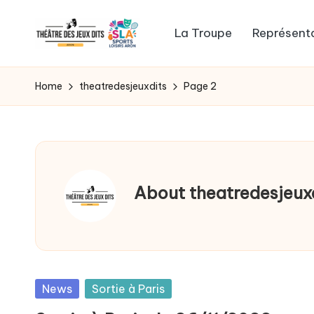
La Troupe
Représent
Skip
to
WordPress
content
Template
Home
theatredesjeuxdits
Page 2
Site
for
General
News,
Flash
About theatredesjeux
News,
Headlines
Posted
News
Sortie à Paris
in