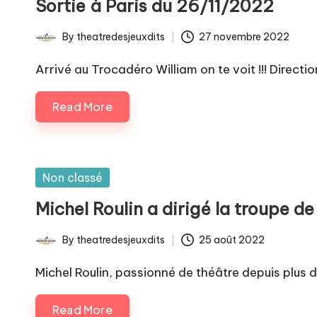
Sortie à Paris du 26/11/2022
By
theatredesjeuxdits
27 novembre 2022
Posted
by
Arrivé au Trocadéro William on te voit !!! Direction 
Read More
Posted
Non classé
in
Michel Roulin a dirigé la troupe d
By
theatredesjeuxdits
25 août 2022
Posted
by
Michel Roulin, passionné de théâtre depuis plus d
Read More