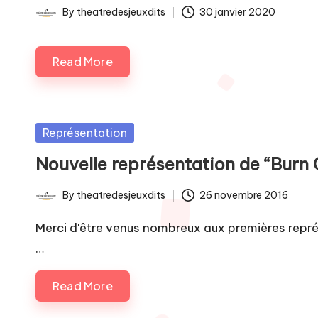
By
theatredesjeuxdits
30 janvier 2020
Posted
by
Read More
Posted
Représentation
in
Nouvelle représentation de “Burn
By
theatredesjeuxdits
26 novembre 2016
Posted
by
Merci d'être venus nombreux aux premières repré
…
Read More