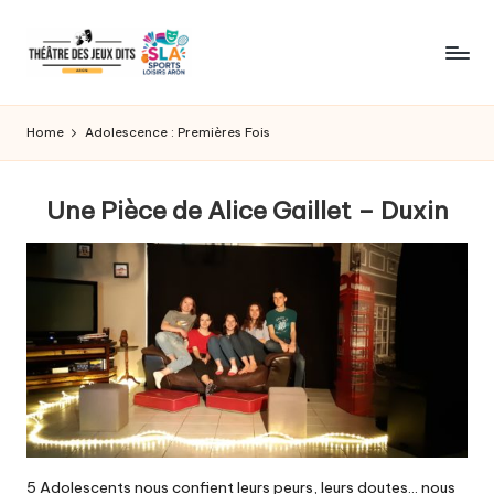
Skip
to
WordPress
content
Template
Home
Adolescence : Premières Fois
Site
for
General
Une Pièce de Alice Gaillet – Duxin
News,
Flash
News,
Headlines
5 Adolescents nous confient leurs peurs, leurs doutes… nous